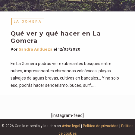
LA GOMERA
Qué ver y qué hacer en La
Gomera
Por
Sandra Andueza
el
12/03/2020
En La Gomera podrás ver exuberantes bosques entre
nubes, impresionantes chimeneas volcánicas, playas
salvajes de aguas bravas, cultivos en bancales… Y no solo
eso, podrás hacer senderismo, buceo, surf……
[instagram-feed]
© 2026 Con la mochila y las cholas
Aviso legal
|
Política de privacidad
|
Política
de cookies