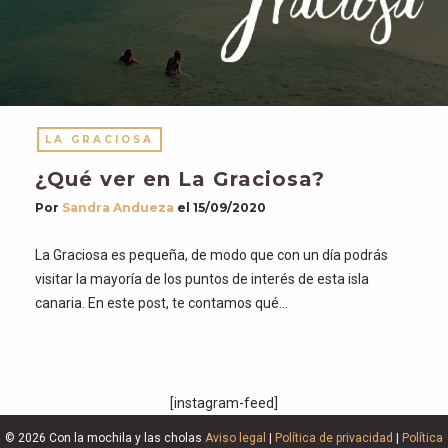
LA GRACIOSA
¿Qué ver en La Graciosa?
Por
Sandra Andueza
el
15/09/2020
La Graciosa es pequeña, de modo que con un día podrás
visitar la mayoría de los puntos de interés de esta isla
canaria. En este post, te contamos qué…
[instagram-feed]
© 2026 Con la mochila y las cholas
Aviso legal
|
Política de privacidad
|
Política