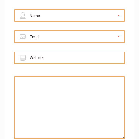
Name
Email
Website