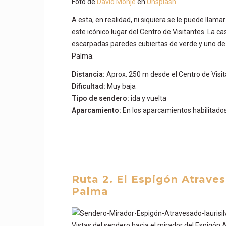
Foto de
David Monje
en
Unsplash
A esta, en realidad, ni siquiera se le puede llam
este icónico lugar del Centro de Visitantes. La c
escarpadas paredes cubiertas de verde y uno de lo
Palma.
Distancia:
Aprox. 250 m desde el Centro de Visi
Dificultad:
Muy baja
Tipo de sendero:
ida y vuelta
Aparcamiento:
En los aparcamientos habilitados
Ruta 2. El Espigón Atraves
Palma
Vistas del sendero hacia el mirador del Espigón